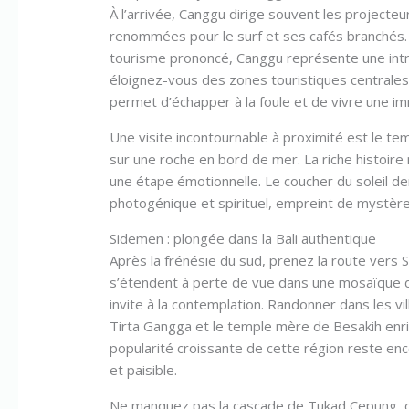
À l’arrivée, Canggu dirige souvent les project
renommées pour le surf et ses cafés branchés.
tourisme prononcé, Canggu représente une intro
éloignez-vous des zones touristiques centrales 
permet d’échapper à la foule et de vivre une i
Une visite incontournable à proximité est le t
sur une roche en bord de mer. La riche histoire 
une étape émotionnelle. Le coucher du soleil 
photogénique et spirituel, empreint de mystère
Sidemen : plongée dans la Bali authentique
Après la frénésie du sud, prenez la route vers S
s’étendent à perte de vue dans une mosaïque de
invite à la contemplation. Randonner dans les vil
Tirta Gangga et le temple mère de Besakih enrich
popularité croissante de cette région reste en
et paisible.
Ne manquez pas la cascade de Tukad Cepung, dév