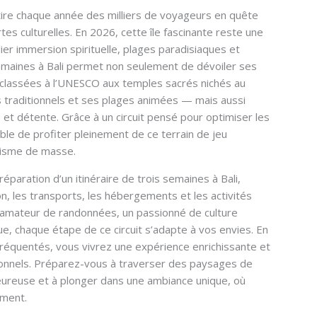
ttire chaque année des milliers de voyageurs en quête
es culturelles. En 2026, cette île fascinante reste une
lier immersion spirituelle, plages paradisiaques et
maines à Bali permet non seulement de dévoiler ses
 classées à l’UNESCO aux temples sacrés nichés au
 traditionnels et ses plages animées — mais aussi
 et détente. Grâce à un circuit pensé pour optimiser les
sible de profiter pleinement de ce terrain de jeu
urisme de masse.
aration d’un itinéraire de trois semaines à Bali,
on, les transports, les hébergements et les activités
 amateur de randonnées, un passionné de culture
e, chaque étape de ce circuit s’adapte à vos envies. En
fréquentés, vous vivrez une expérience enrichissante et
itionnels. Préparez-vous à traverser des paysages de
leureuse et à plonger dans une ambiance unique, où
ement.