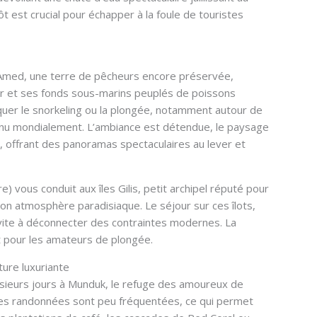
t est crucial pour échapper à la foule de touristes
 Amed, une terre de pêcheurs encore préservée,
ir et ses fonds sous-marins peuplés de poissons
iquer le snorkeling ou la plongée, notamment autour de
nnu mondialement. L’ambiance est détendue, le paysage
, offrant des panoramas spectaculaires au lever et
e) vous conduit aux îles Gilis, petit archipel réputé pour
on atmosphère paradisiaque. Le séjour sur ces îlots,
nvite à déconnecter des contraintes modernes. La
it pour les amateurs de plongée.
ture luxuriante
usieurs jours à Munduk, le refuge des amoureux de
, les randonnées sont peu fréquentées, ce qui permet