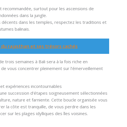
t recommandée, surtout pour les ascensions de
ndonnées dans la jungle.
 décents dans les temples, respectez les traditions et
utumes balinais.
du rajasthan et ses trésors cachés
 trois semaines à Bali sera à la fois riche en
 de vous concentrer pleinement sur l’émerveillement
lé et expériences incontournables
 en une succession d’étapes soigneusement sélectionnées
ulture, nature et farniente. Cette boucle organisée vous
er la côte est tranquille, de vous perdre dans les
er sur les plages idylliques des îles voisines.