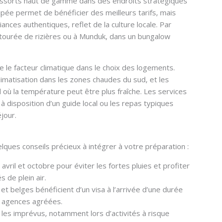
essorts haut de gamme dans des endroits stratégiques
ée permet de bénéficier des meilleurs tarifs, mais
nces authentiques, reflet de la culture locale. Par
ntourée de rizières ou à Munduk, dans un bungalow
 le facteur climatique dans le choix des logements.
limatisation dans les zones chaudes du sud, et les
ù la température peut être plus fraîche. Les services
 à disposition d’un guide local ou les repas typiques
jour.
lques conseils précieux à intégrer à votre préparation :
 avril et octobre pour éviter les fortes pluies et profiter
 de plein air.
et belges bénéficient d’un visa à l’arrivée d’une durée
s agences agréées.
 les imprévus, notamment lors d’activités à risque