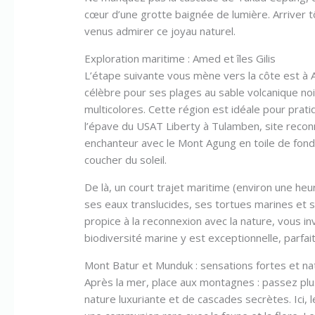
cœur d’une grotte baignée de lumière. Arriver tô
venus admirer ce joyau naturel.
Exploration maritime : Amed et îles Gilis
L’étape suivante vous mène vers la côte est à
célèbre pour ses plages au sable volcanique no
multicolores. Cette région est idéale pour prat
l’épave du USAT Liberty à Tulamben, site reco
enchanteur avec le Mont Agung en toile de fond
coucher du soleil.
De là, un court trajet maritime (environ une heur
ses eaux translucides, ses tortues marines et s
propice à la reconnexion avec la nature, vous i
biodiversité marine y est exceptionnelle, parfa
Mont Batur et Munduk : sensations fortes et na
Après la mer, place aux montagnes : passez pl
nature luxuriante et de cascades secrètes. Ici