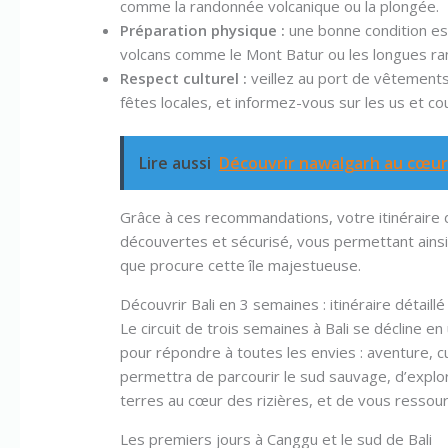
comme la randonnée volcanique ou la plongée.
Préparation physique :
une bonne condition es
volcans comme le Mont Batur ou les longues ra
Respect culturel :
veillez au port de vêtements
fêtes locales, et informez-vous sur les us et co
Lire aussi
Découvrir nawalgarh au cœur 
Grâce à ces recommandations, votre itinéraire de
découvertes et sécurisé, vous permettant ainsi
que procure cette île majestueuse.
Découvrir Bali en 3 semaines : itinéraire détail
Le circuit de trois semaines à Bali se décline
pour répondre à toutes les envies : aventure, c
permettra de parcourir le sud sauvage, d’explor
terres au cœur des rizières, et de vous ressourc
Les premiers jours à Canggu et le sud de Bali