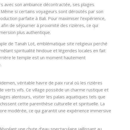
eurs avec son ambiance décontractée, ses plages
 Même si certains voyageurs sont déroutés par son
duction parfaite à Bali. Pour maximiser l’expérience,
afin de séjourner à proximité des rizières, ce qui
mmersion plus authentique.
emple de Tanah Lot, emblématique site religieux perché
mêlant spiritualité hindoue et légendes locales en fait
derrière le temple est un moment hautement
.
idemen, véritable havre de paix rural où les rizières
 verts vifs. Ce village possède un charme rustique et
lages alentours, visiter les palais aquatiques tels que
issent cette parenthèse culturelle et spirituelle. La
core modérée, ce qui garantit une expérience immersive
oilant une chute d’eau spectaculaire jaillissant au