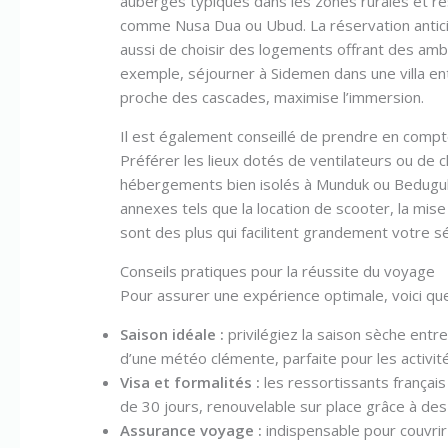
auberges typiques dans les zones rurales et r
comme Nusa Dua ou Ubud. La réservation anticip
aussi de choisir des logements offrant des ambia
exemple, séjourner à Sidemen dans une villa e
proche des cascades, maximise l’immersion.
Il est également conseillé de prendre en compte
Préférer les lieux dotés de ventilateurs ou de c
hébergements bien isolés à Munduk ou Bedugul o
annexes tels que la location de scooter, la mise
sont des plus qui facilitent grandement votre sé
Conseils pratiques pour la réussite du voyage
Pour assurer une expérience optimale, voici que
Saison idéale :
privilégiez la saison sèche entre
d’une météo clémente, parfaite pour les activités
Visa et formalités :
les ressortissants français 
de 30 jours, renouvelable sur place grâce à de
Assurance voyage :
indispensable pour couvrir