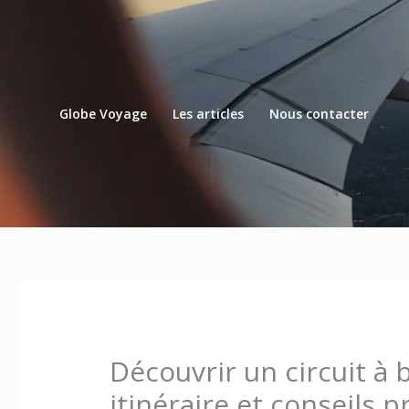
Aller
au
contenu
Globe Voyage
Les articles
Nous contacter
Découvrir un circuit à 
itinéraire et conseils p